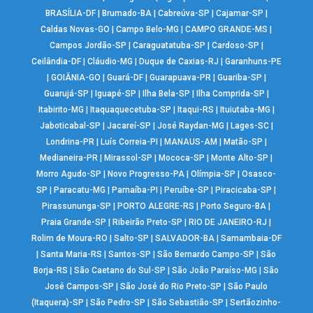
BRASÍLIA-DF
|
Brumado-BA
|
Cabreúva-SP
|
Cajamar-SP
|
Caldas Novas-GO
|
Campo Belo-MG
|
CAMPO GRANDE-MS
|
Campos Jordão-SP
|
Caraguatatuba-SP
|
Cardoso-SP
|
Ceilândia-DF
|
Cláudio-MG
|
Duque de Caxias-RJ
|
Garanhuns-PE
|
GOIÂNIA-GO
|
Guará-DF
|
Guarapuava-PR
|
Guariba-SP
|
Guarujá-SP
|
Iguapé-SP
|
Ilha Bela-SP
|
Ilha Comprida-SP
|
Itabirito-MG
|
Itaquaquecetuba-SP
|
Itaqui-RS
|
Ituiutaba-MG
|
Jaboticabal-SP
|
Jacareí-SP
|
José Raydan-MG
|
Lages-SC
|
Londrina-PR
|
Luís Correia-PI
|
MANAUS-AM
|
Matão-SP
|
Medianeira-PR
|
Mirassol-SP
|
Mococa-SP
|
Monte Alto-SP
|
Morro Agudo-SP
|
Novo Progresso-PA
|
Olímpia-SP
|
Osasco-
SP
|
Paracatu-MG
|
Parnaíba-PI
|
Peruíbe-SP
|
Piracicaba-SP
|
Pirassununga-SP
|
PORTO ALEGRE-RS
|
Porto Seguro-BA
|
Praia Grande-SP
|
Ribeirão Preto-SP
|
RIO DE JANEIRO-RJ
|
Rolim de Moura-RO
|
Salto-SP
|
SALVADOR-BA
|
Samambaia-DF
|
Santa Maria-RS
|
Santos-SP
|
São Bernardo Campo-SP
|
São
Borja-RS
|
São Caetano do Sul-SP
|
São João Paraíso-MG
|
São
José Campos-SP
|
São José do Rio Preto-SP
|
São Paulo
(Itaquera)-SP
|
São Pedro-SP
|
São Sebastião-SP
|
Sertãozinho-