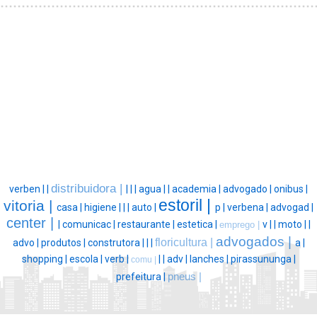
distribuidora |
verben |
|
|
|
|
agua |
|
academia |
advogado |
onibus |
estoril |
vitoria |
casa |
higiene |
|
|
auto |
p |
verbena |
advogad |
center |
|
comunicac |
restaurante |
estetica |
v |
|
moto |
|
emprego |
advogados |
floricultura |
advo |
produtos |
construtora |
|
|
a |
shopping |
escola |
verb |
|
|
adv |
lanches |
pirassununga |
comu |
prefeitura |
pneus |