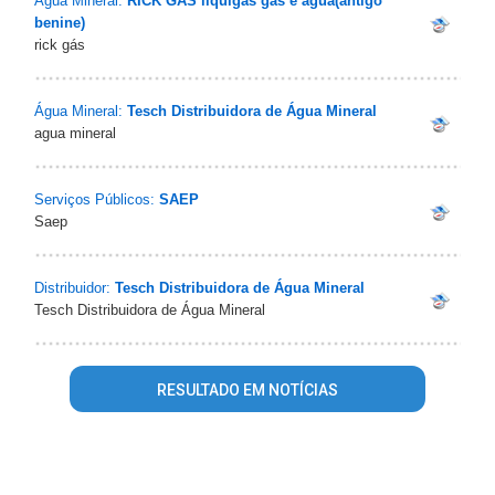
Água Mineral:
RICK GÁS liquigas gás e água(antigo
benine)
rick gás
Água Mineral:
Tesch Distribuidora de Água Mineral
agua mineral
Serviços Públicos:
SAEP
Saep
Distribuidor:
Tesch Distribuidora de Água Mineral
Tesch Distribuidora de Água Mineral
RESULTADO EM NOTÍCIAS
Warning
: mysql_fetch_array() expects parameter 1 to be
resource, array given in