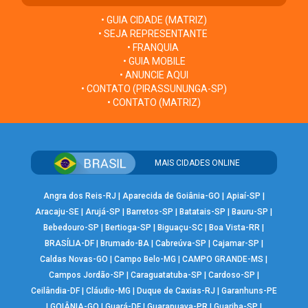
• GUIA CIDADE (MATRIZ)
• SEJA REPRESENTANTE
• FRANQUIA
• GUIA MOBILE
• ANUNCIE AQUI
• CONTATO (PIRASSUNUNGA-SP)
• CONTATO (MATRIZ)
MAIS CIDADES ONLINE
Angra dos Reis-RJ
|
Aparecida de Goiânia-GO
|
Apiaí-SP
|
Aracaju-SE
|
Arujá-SP
|
Barretos-SP
|
Batatais-SP
|
Bauru-SP
|
Bebedouro-SP
|
Bertioga-SP
|
Biguaçu-SC
|
Boa Vista-RR
|
BRASÍLIA-DF
|
Brumado-BA
|
Cabreúva-SP
|
Cajamar-SP
|
Caldas Novas-GO
|
Campo Belo-MG
|
CAMPO GRANDE-MS
|
Campos Jordão-SP
|
Caraguatatuba-SP
|
Cardoso-SP
|
Ceilândia-DF
|
Cláudio-MG
|
Duque de Caxias-RJ
|
Garanhuns-PE
|
GOIÂNIA-GO
|
Guará-DF
|
Guarapuava-PR
|
Guariba-SP
|