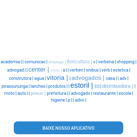
floricultura |
academia |
|
comunicac |
v |
verbena |
shopping |
emprego |
center |
advogad |
|
a |
|
verben |
onibus |
verb |
estetica |
comu |
vitoria |
advogados |
construtora |
agua |
|
casa |
|
adv |
estoril |
distribuidora |
pirassununga |
lanches |
produtos |
|
|
|
|
|
|
moto |
auto |
|
pneus |
prefeitura |
|
advogado |
restaurante |
escola |
higiene |
p |
|
advo |
BAIXE NOSSO APLICATIVO