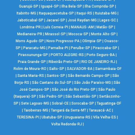
Guarujá-SP
|
Iguapé-SP
|
Ilha Bela-SP
|
Ilha Comprida-SP
|
Itabirito-MG
|
Itaquaquecetuba-SP
|
Itaqui-RS
|
Ituiutaba-MG
|
Jaboticabal-SP
|
Jacareí-SP
|
José Raydan-MG
|
Lages-SC
|
Londrina-PR
|
Luís Correia-PI
|
MANAUS-AM
|
Matão-SP
|
Medianeira-PR
|
Mirassol-SP
|
Mococa-SP
|
Monte Alto-SP
|
Morro Agudo-SP
|
Novo Progresso-PA
|
Olímpia-SP
|
Osasco-
SP
|
Paracatu-MG
|
Parnaíba-PI
|
Peruíbe-SP
|
Piracicaba-SP
|
Pirassununga-SP
|
PORTO ALEGRE-RS
|
Porto Seguro-BA
|
Praia Grande-SP
|
Ribeirão Preto-SP
|
RIO DE JANEIRO-RJ
|
Rolim de Moura-RO
|
Salto-SP
|
SALVADOR-BA
|
Samambaia-DF
|
Santa Maria-RS
|
Santos-SP
|
São Bernardo Campo-SP
|
São
Borja-RS
|
São Caetano do Sul-SP
|
São João Paraíso-MG
|
São
José Campos-SP
|
São José do Rio Preto-SP
|
São Paulo
(Itaquera)-SP
|
São Pedro-SP
|
São Sebastião-SP
|
Sertãozinho-
SP
|
Sete Lagoas-MG
|
Sobral-CE
|
Sorocaba-SP
|
Taguatinga-DF
|
Taiobeiras-MG
|
Tangará da Serra-MT
|
Tarauacá-AC
|
TERESINA-PI
|
Ubatuba-SP
|
Uruguaiana-RS
|
Vila Velha-ES
|
Volta Redonda-RJ
|