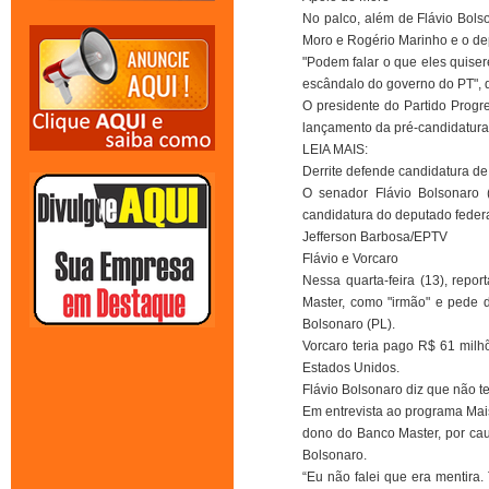
No palco, além de Flávio Bols
Moro e Rogério Marinho e o de
"Podem falar o que eles quise
escândalo do governo do PT", d
O presidente do Partido Progr
lançamento da pré-candidatura
LEIA MAIS:
Derrite defende candidatura de 
O senador Flávio Bolsonaro 
candidatura do deputado feder
Jefferson Barbosa/EPTV
Flávio e Vorcaro
Nessa quarta-feira (13), repo
Master, como "irmão" e pede di
Bolsonaro (PL).
Vorcaro teria pago R$ 61 milhõ
Estados Unidos.
Flávio Bolsonaro diz que não t
Em entrevista ao programa Mai
dono do Banco Master, por caus
Bolsonaro.
“Eu não falei que era mentira.