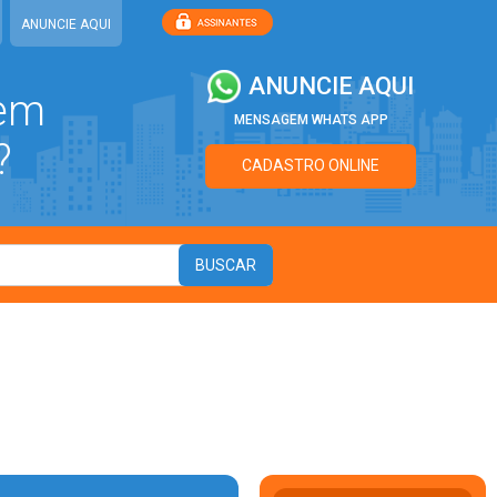
ANUNCIE AQUI
ANUNCIE AQUI
 em
MENSAGEM WHATS APP
?
CADASTRO ONLINE