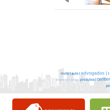
advogados |
moto |
auto |
|
center
produtos |
emprego |
comu |
pi