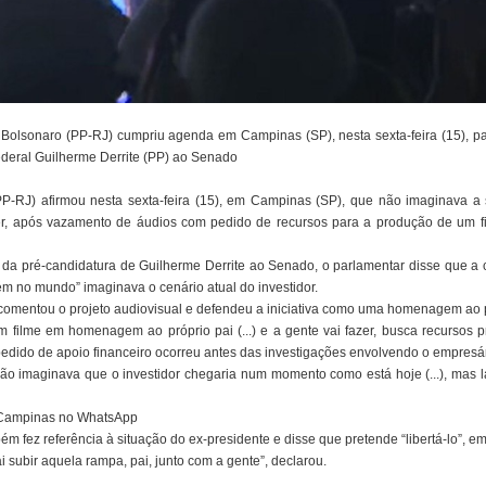
 Bolsonaro (PP-RJ) cumpriu agenda em Campinas (SP), nesta sexta-feira (15), pa
ederal Guilherme Derrite (PP) ao Senado
P-RJ) afirmou nesta sexta-feira (15), em Campinas (SP), que não imaginava a
r, após vazamento de áudios com pedido de recursos para a produção de um fil
da pré-candidatura de Guilherme Derrite ao Senado, o parlamentar disse que a
ém no mundo” imaginava o cenário atual do investidor.
 comentou o projeto audiovisual e defendeu a iniciativa como uma homenagem ao 
 filme em homenagem ao próprio pai (...) e a gente vai fazer, busca recursos pri
edido de apoio financeiro ocorreu antes das investigações envolvendo o empresár
 não imaginava que o investidor chegaria num momento como está hoje (...), mas
1 Campinas no WhatsApp
ém fez referência à situação do ex-presidente e disse que pretende “libertá-lo”, em 
vai subir aquela rampa, pai, junto com a gente”, declarou.