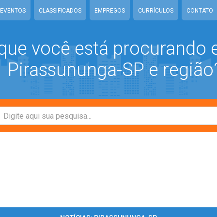
EVENTOS
CLASSIFICADOS
EMPREGOS
CURRÍCULOS
CONTATO
que você está procurando
Pirassununga-SP e região