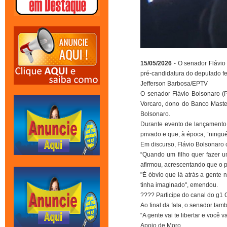
15/05/2026
- O senador Flávio
pré-candidatura do deputado f
Jefferson Barbosa/EPTV
O senador Flávio Bolsonaro (P
Vorcaro, dono do Banco Maste
Bolsonaro.
Durante evento de lançamento 
privado e que, à época, “ningu
Em discurso, Flávio Bolsonaro
“Quando um filho quer fazer um
afirmou, acrescentando que o p
"É óbvio que lá atrás a gente
tinha imaginado", emendou.
???? Participe do canal do g
Ao final da fala, o senador tamb
“A gente vai te libertar e você 
Apoio de Moro