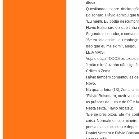
disse.
Questionado sobre declaraçõe
Bolsonaro, Flávio admitiu que 
“Eu menti. Eu podia descumprir 
Flávio Bolsonaro diz que tinha 
Segundo o senador, o contato c
“Se eu falo assim, ‘eu conheço 
isso que eu me eximi”, alegou.
LEIA MAIS:
Veja e ouça TODOS os textos e
'Irmão e irmãozinho não signif
Crítica a Zema
Flávio também comentou as dec
Novo.
Na quarta-feira (13), Zema cri
“Flávio Bolsonaro, ouvir você 
as práticas de Lula e do PT e f
Nesta sexta, Flávio rebateu:
"Ele se precipitou. Ele me con
coisa. Normalmente, o mineiro
pensa mais, raciocina e depois 
Daniel Vorcaro e Flávio Bolson