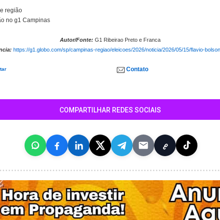
e região
ião no g1 Campinas
Autor/Fonte:
G1 Ribeirao Preto e Franca
ncia:
https://g1.globo.com/sp/campinas-regiao/eleicoes/2026/noticia/2026/05/15/flavio-bolso
Contato
tar
COMPARTILHAR REDES SOCIAIS