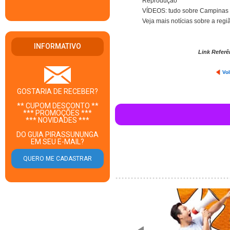
Reprodução
VÍDEOS: tudo sobre Campinas 
Veja mais notícias sobre a reg
INFORMATIVO
Link Referê
Vol
GOSTARIA DE RECEBER?
** CUPOM DESCONTO **
*** PROMOÇÕES ***
*** NOVIDADES ***
DO GUIA PIRASSUNUNGA
EM SEU E-MAIL?