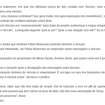
s anteriores, em que ele afirmava nunca ter tido contato com Vorcaro, nem e
falou uma mentira.
uma cláusula contratual? Isso gera multa, isso gera exposição dos investidores”, 
contrato de confidencialidade sobre filme
om Vorcaro era “exclusivamente” para tratar do projeto audiovisual e negou irregu
o Vorcaro’, a pergunta seguinte qual ia ser? ‘Qual a sua relação com ele?’ Eu ia te
 o áudio que mostram Flávio Bolsonaro pedindo dinheiro a Vorcaro
icam intimidade', diz Flávio Bolsonaro ao responder sobre mensagens a Vorcaro
larações do governador de Minas Gerais, Romeu Zema, que assim como ele é pré
ticou o senador após a divulgação das mensagens para Vorcaro:
cobrando dinheiro do Vorcaro é imperdoável. É um tapa na cara dos brasileiros de
azer a mesma coisa”, declarou o político.
hece, sabe que não tem nada de errado. Ele foi induzido a erro no afã de quere
 é uma pessoa que tem calma na hora de falar, não tem essa velocidade do Zema
se posiciona", disse.
aro.