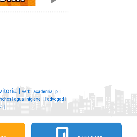
vitoria |
verb |
academia |
p |
|
anches |
agua |
higiene |
|
|
advogad |
|
a |