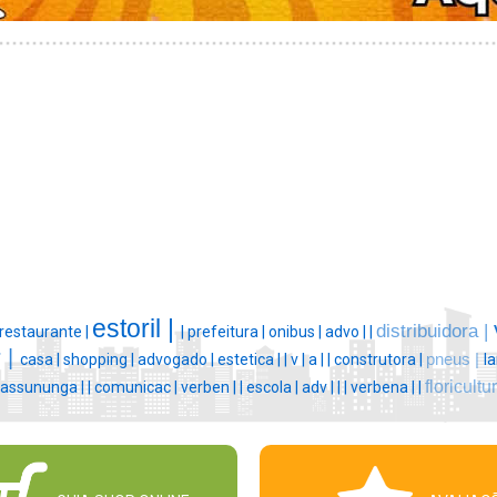
estoril |
distribuidora |
restaurante |
|
prefeitura |
onibus |
advo |
|
 |
casa |
shopping |
advogado |
estetica |
|
v |
a |
|
construtora |
pneus |
l
floricultur
rassununga |
|
comunicac |
verben |
|
escola |
adv |
|
|
verbena |
|