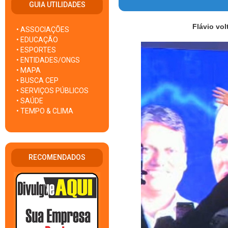
GUIA UTILIDADES
Flávio vol
• ASSOCIAÇÕES
• EDUCAÇÃO
• ESPORTES
• ENTIDADES/ONGS
• MAPA
• BUSCA CEP
• SERVIÇOS PÚBLICOS
• SAÚDE
• TEMPO & CLIMA
RECOMENDADOS