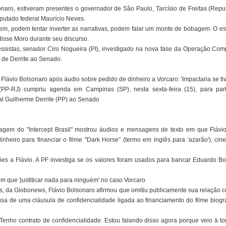
onaro, estiveram presentes o governador de São Paulo, Tarcísio de Freitas (Repu
putado federal Maurício Neves.
rem, podem tentar inverter as narrativas, podem falar um monte de bobagem. O 
isse Moro durante seu discurso.
essistas, senador Ciro Nogueira (PI), investigado na nova fase da Operação Comp
 de Derrite ao Senado.
Flávio Bolsonaro após áudio sobre pedido de dinheiro a Vorcaro: 'Impactaria se ti
(PP-RJ) cumpriu agenda em Campinas (SP), nesta sexta-feira (15), para part
al Guilherme Derrite (PP) ao Senado
rtagem do "Intercept Brasil" mostrou áudios e mensagens de texto em que Flávi
nheiro para financiar o filme "Dark Horse" (termo em inglês para 'azarão'), cine
es a Flávio. A PF investiga se os valores foram usados para bancar Eduardo Bols
em que 'justiticar nada para ninguém' no caso Vorcaro
s, da Globonews, Flávio Bolsonaro afirmou que omitiu publicamente sua relação c
a de uma cláusula de confidencialidade ligada ao financiamento do filme biográ
 Tenho contrato de confidencialidade. Estou falando disso agora porque veio à 