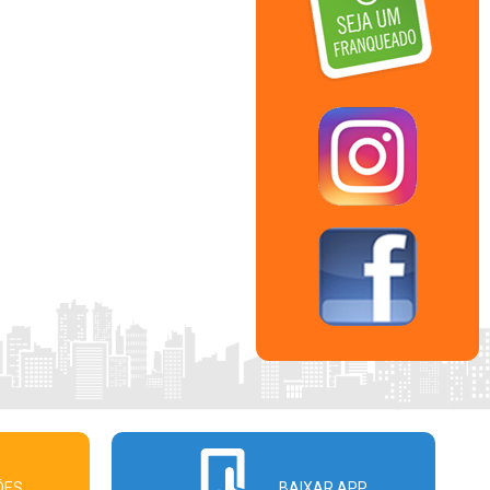
ÕES
BAIXAR APP