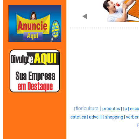
floricultura |
|
produtos |
|
p |
esco
estetica |
advo |
|
|
shopping |
verben
p