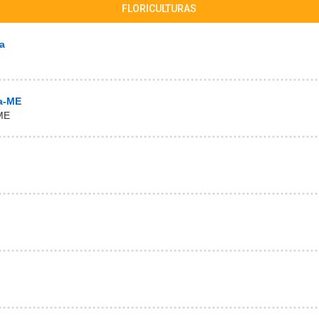
FLORICULTURAS
a
va-ME
-ME