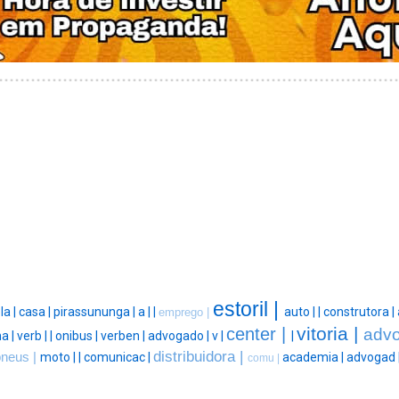
estoril |
la |
casa |
pirassununga |
a |
|
auto |
|
construtora |
emprego |
vitoria |
center |
adv
a |
verb |
|
onibus |
verben |
advogado |
v |
|
distribuidora |
neus |
moto |
|
comunicac |
academia |
advogad 
comu |