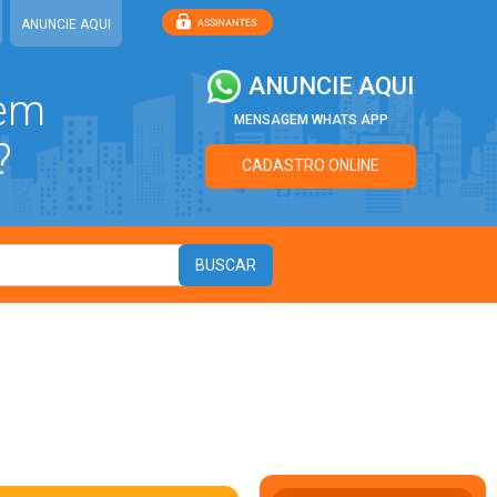
ANUNCIE AQUI
ANUNCIE AQUI
 em
MENSAGEM WHATS APP
?
CADASTRO ONLINE