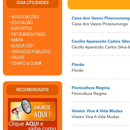
GUIA UTILIDADES
• ASSOCIAÇÕES
Casa dos Vasos Pirassunung
• EDUCAÇÃO
Casa dos Vasos Pirassununga
• ESPORTES
• ENTIDADES/ONGS
• MAPA
Cecílio Aparecido Carlos Sil
• BUSCA CEP
Cecílio Aparecido Carlos Silva
• SERVIÇOS PÚBLICOS
• SAÚDE
• TEMPO & CLIMA
Florão
Florão
Floricultura Regina
RECOMENDADOS
Floricultura Regina
Viveiro Viva A Vida Mudas
Viveiro Viva A Vida Mudas