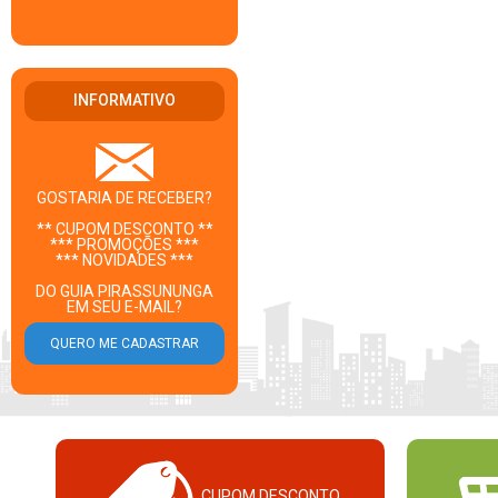
INFORMATIVO
GOSTARIA DE RECEBER?
** CUPOM DESCONTO **
*** PROMOÇÕES ***
*** NOVIDADES ***
DO GUIA PIRASSUNUNGA
EM SEU E-MAIL?
CUPOM DESCONTO