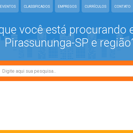
EVENTOS
CLASSIFICADOS
EMPREGOS
CURRÍCULOS
CONTATO
que você está procurando
Pirassununga-SP e região