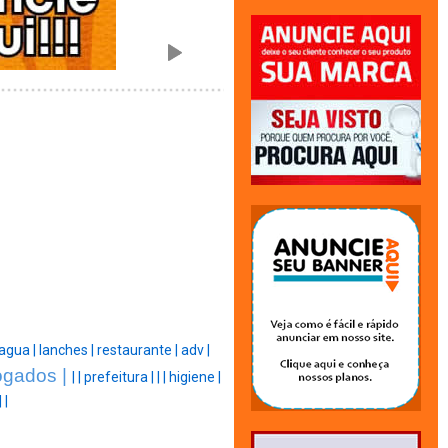
agua |
lanches |
restaurante |
adv |
ogados |
|
|
prefeitura |
|
|
higiene |
|
|