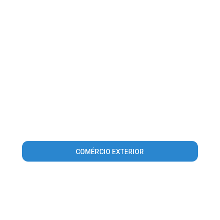
COMÉRCIO EXTERIOR
Warning
: Invalid argument supplied for foreach() in
/home/guiapirassununga/www/conteudo_lista_area_atuacao.p
on line
56