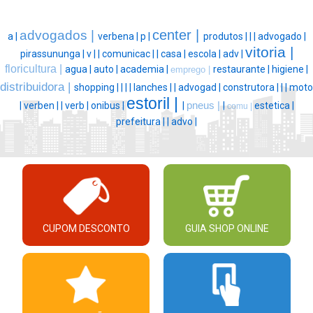
center |
advogados |
a |
verbena |
p |
produtos |
|
|
advogado |
vitoria |
pirassununga |
v |
|
comunicac |
|
casa |
escola |
adv |
floricultura |
agua |
auto |
academia |
restaurante |
higiene |
emprego |
distribuidora |
shopping |
|
|
|
lanches |
|
advogad |
construtora |
|
|
moto
estoril |
|
verben |
|
verb |
onibus |
|
pneus |
|
estetica |
comu |
prefeitura |
|
advo |
CUPOM DESCONTO
GUIA SHOP ONLINE