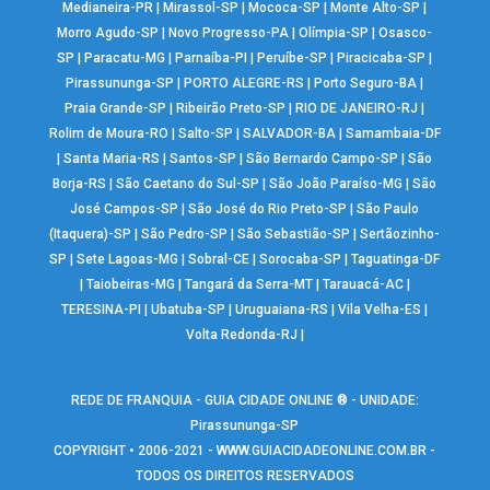
Medianeira-PR
|
Mirassol-SP
|
Mococa-SP
|
Monte Alto-SP
|
Morro Agudo-SP
|
Novo Progresso-PA
|
Olímpia-SP
|
Osasco-
SP
|
Paracatu-MG
|
Parnaíba-PI
|
Peruíbe-SP
|
Piracicaba-SP
|
Pirassununga-SP
|
PORTO ALEGRE-RS
|
Porto Seguro-BA
|
Praia Grande-SP
|
Ribeirão Preto-SP
|
RIO DE JANEIRO-RJ
|
Rolim de Moura-RO
|
Salto-SP
|
SALVADOR-BA
|
Samambaia-DF
|
Santa Maria-RS
|
Santos-SP
|
São Bernardo Campo-SP
|
São
Borja-RS
|
São Caetano do Sul-SP
|
São João Paraíso-MG
|
São
José Campos-SP
|
São José do Rio Preto-SP
|
São Paulo
(Itaquera)-SP
|
São Pedro-SP
|
São Sebastião-SP
|
Sertãozinho-
SP
|
Sete Lagoas-MG
|
Sobral-CE
|
Sorocaba-SP
|
Taguatinga-DF
|
Taiobeiras-MG
|
Tangará da Serra-MT
|
Tarauacá-AC
|
TERESINA-PI
|
Ubatuba-SP
|
Uruguaiana-RS
|
Vila Velha-ES
|
Volta Redonda-RJ
|
REDE DE FRANQUIA - GUIA CIDADE ONLINE ® - UNIDADE:
Pirassununga-SP
COPYRIGHT • 2006-2021 -
WWW.GUIACIDADEONLINE.COM.BR
-
TODOS OS DIREITOS RESERVADOS