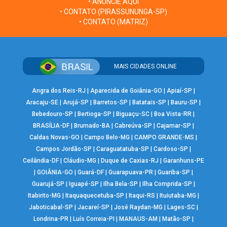
• ANUNCIE AQUI
• CONTATO (PIRASSUNUNGA-SP)
• CONTATO (MATRIZ)
MAIS CIDADES ONLINE
Angra dos Reis-RJ
|
Aparecida de Goiânia-GO
|
Apiaí-SP
|
Aracaju-SE
|
Arujá-SP
|
Barretos-SP
|
Batatais-SP
|
Bauru-SP
|
Bebedouro-SP
|
Bertioga-SP
|
Biguaçu-SC
|
Boa Vista-RR
|
BRASÍLIA-DF
|
Brumado-BA
|
Cabreúva-SP
|
Cajamar-SP
|
Caldas Novas-GO
|
Campo Belo-MG
|
CAMPO GRANDE-MS
|
Campos Jordão-SP
|
Caraguatatuba-SP
|
Cardoso-SP
|
Ceilândia-DF
|
Cláudio-MG
|
Duque de Caxias-RJ
|
Garanhuns-PE
|
GOIÂNIA-GO
|
Guará-DF
|
Guarapuava-PR
|
Guariba-SP
|
Guarujá-SP
|
Iguapé-SP
|
Ilha Bela-SP
|
Ilha Comprida-SP
|
Itabirito-MG
|
Itaquaquecetuba-SP
|
Itaqui-RS
|
Ituiutaba-MG
|
Jaboticabal-SP
|
Jacareí-SP
|
José Raydan-MG
|
Lages-SC
|
Londrina-PR
|
Luís Correia-PI
|
MANAUS-AM
|
Matão-SP
|