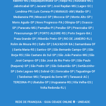
Itabirito-MG
|
Itaquaquecetuba-SP
|
Itaqui-RS
|
Ituiutaba-MG
|
Jaboticabal-SP
|
Jacareí-SP
|
José Raydan-MG
|
Lages-SC
|
Londrina-PR
|
Luís Correia-PI
|
MANAUS-AM
|
Matão-SP
|
Medianeira-PR
|
Mirassol-SP
|
Mococa-SP
|
Monte Alto-SP
|
Morro Agudo-SP
|
Novo Progresso-PA
|
Olímpia-SP
|
Osasco-
SP
|
Paracatu-MG
|
Parnaíba-PI
|
Peruíbe-SP
|
Piracicaba-SP
|
Pirassununga-SP
|
PORTO ALEGRE-RS
|
Porto Seguro-BA
|
Praia Grande-SP
|
Ribeirão Preto-SP
|
RIO DE JANEIRO-RJ
|
Rolim de Moura-RO
|
Salto-SP
|
SALVADOR-BA
|
Samambaia-DF
|
Santa Maria-RS
|
Santos-SP
|
São Bernardo Campo-SP
|
São
Borja-RS
|
São Caetano do Sul-SP
|
São João Paraíso-MG
|
São
José Campos-SP
|
São José do Rio Preto-SP
|
São Paulo
(Itaquera)-SP
|
São Pedro-SP
|
São Sebastião-SP
|
Sertãozinho-
SP
|
Sete Lagoas-MG
|
Sobral-CE
|
Sorocaba-SP
|
Taguatinga-DF
|
Taiobeiras-MG
|
Tangará da Serra-MT
|
Tarauacá-AC
|
TERESINA-PI
|
Ubatuba-SP
|
Uruguaiana-RS
|
Vila Velha-ES
|
Volta Redonda-RJ
|
REDE DE FRANQUIA - GUIA CIDADE ONLINE ® - UNIDADE: