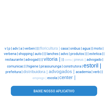
floricultura |
v |
p |
adv |
a |
verben |
|
|
casa |
onibus |
agua |
|
moto |
verbena |
shopping |
auto |
|
|
lanches |
advo |
produtos |
|
|
estetica |
|
vitoria |
restaurante |
advogad |
|
|
|
|
pneus |
advogado |
comu |
estoril |
comunicac |
|
higiene |
pirassununga |
construtora |
advogados |
distribuidora |
prefeitura |
academia |
verb |
|
center |
escola |
emprego |
BAIXE NOSSO APLICATIVO