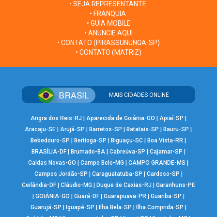
• SEJA REPRESENTANTE
• FRANQUIA
• GUIA MOBILE
• ANUNCIE AQUI
• CONTATO (PIRASSUNUNGA-SP)
• CONTATO (MATRIZ)
MAIS CIDADES ONLINE
Angra dos Reis-RJ
|
Aparecida de Goiânia-GO
|
Apiaí-SP
|
Aracaju-SE
|
Arujá-SP
|
Barretos-SP
|
Batatais-SP
|
Bauru-SP
|
Bebedouro-SP
|
Bertioga-SP
|
Biguaçu-SC
|
Boa Vista-RR
|
BRASÍLIA-DF
|
Brumado-BA
|
Cabreúva-SP
|
Cajamar-SP
|
Caldas Novas-GO
|
Campo Belo-MG
|
CAMPO GRANDE-MS
|
Campos Jordão-SP
|
Caraguatatuba-SP
|
Cardoso-SP
|
Ceilândia-DF
|
Cláudio-MG
|
Duque de Caxias-RJ
|
Garanhuns-PE
|
GOIÂNIA-GO
|
Guará-DF
|
Guarapuava-PR
|
Guariba-SP
|
Guarujá-SP
|
Iguapé-SP
|
Ilha Bela-SP
|
Ilha Comprida-SP
|