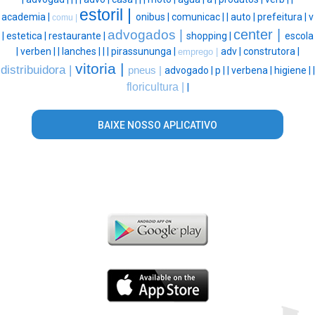
estoril |
academia |
onibus |
comunicac |
|
auto |
prefeitura |
v
comu |
center |
advogados |
|
estetica |
restaurante |
shopping |
escola
|
verben |
|
lanches |
|
|
pirassununga |
adv |
construtora |
emprego |
vitoria |
distribuidora |
pneus |
advogado |
p |
|
verbena |
higiene |
|
floricultura |
|
BAIXE NOSSO APLICATIVO