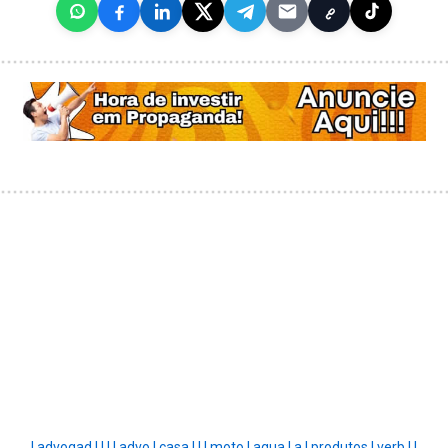
|
advogad |
|
|
|
advo |
casa |
|
|
moto |
agua |
a |
produtos |
verb |
|