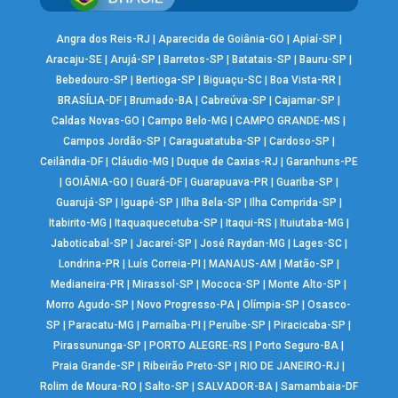
Angra dos Reis-RJ
|
Aparecida de Goiânia-GO
|
Apiaí-SP
|
Aracaju-SE
|
Arujá-SP
|
Barretos-SP
|
Batatais-SP
|
Bauru-SP
|
Bebedouro-SP
|
Bertioga-SP
|
Biguaçu-SC
|
Boa Vista-RR
|
BRASÍLIA-DF
|
Brumado-BA
|
Cabreúva-SP
|
Cajamar-SP
|
Caldas Novas-GO
|
Campo Belo-MG
|
CAMPO GRANDE-MS
|
Campos Jordão-SP
|
Caraguatatuba-SP
|
Cardoso-SP
|
Ceilândia-DF
|
Cláudio-MG
|
Duque de Caxias-RJ
|
Garanhuns-PE
|
GOIÂNIA-GO
|
Guará-DF
|
Guarapuava-PR
|
Guariba-SP
|
Guarujá-SP
|
Iguapé-SP
|
Ilha Bela-SP
|
Ilha Comprida-SP
|
Itabirito-MG
|
Itaquaquecetuba-SP
|
Itaqui-RS
|
Ituiutaba-MG
|
Jaboticabal-SP
|
Jacareí-SP
|
José Raydan-MG
|
Lages-SC
|
Londrina-PR
|
Luís Correia-PI
|
MANAUS-AM
|
Matão-SP
|
Medianeira-PR
|
Mirassol-SP
|
Mococa-SP
|
Monte Alto-SP
|
Morro Agudo-SP
|
Novo Progresso-PA
|
Olímpia-SP
|
Osasco-
SP
|
Paracatu-MG
|
Parnaíba-PI
|
Peruíbe-SP
|
Piracicaba-SP
|
Pirassununga-SP
|
PORTO ALEGRE-RS
|
Porto Seguro-BA
|
Praia Grande-SP
|
Ribeirão Preto-SP
|
RIO DE JANEIRO-RJ
|
Rolim de Moura-RO
|
Salto-SP
|
SALVADOR-BA
|
Samambaia-DF