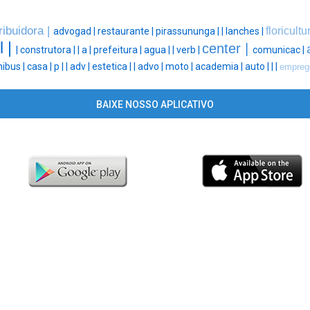
ribuidora |
floricultu
advogad |
restaurante |
pirassununga |
|
lanches |
l |
center |
|
construtora |
|
a |
prefeitura |
agua |
|
verb |
comunicac |
nibus |
casa |
p |
|
adv |
estetica |
|
advo |
moto |
academia |
auto |
|
|
emprego
BAIXE NOSSO APLICATIVO