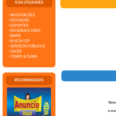
GUIA UTILIDADES
• ASSOCIAÇÕES
• EDUCAÇÃO
• ESPORTES
• ENTIDADES/ONGS
• MAPA
• BUSCA CEP
• SERVIÇOS PÚBLICOS
• SAÚDE
• TEMPO & CLIMA
RECOMENDADOS
Nom
e-mai