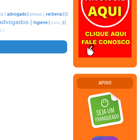
ra |
advogado |
pneus |
verbena |
|
|
advogados |
higiene |
|
|
comu |
 |
APOIO