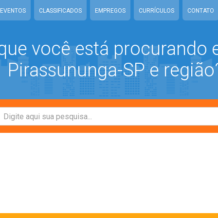
EVENTOS
CLASSIFICADOS
EMPREGOS
CURRÍCULOS
CONTATO
que você está procurando
Pirassununga-SP e região