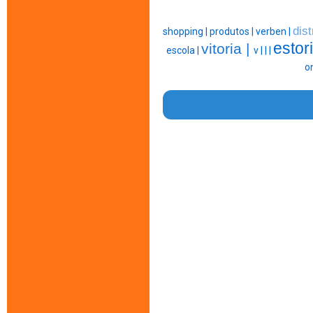
dist
shopping |
produtos |
verben |
estori
vitoria |
escola |
v |
|
|
o