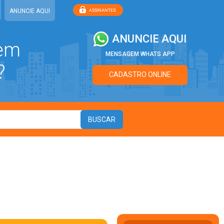
ANUNCIE AQUI
ANUNCIE AQUI
 em
MENSAGEM WHATS APP
?
CADASTRO ONLINE