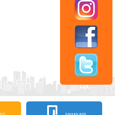
ÕES
BAIXAR APP