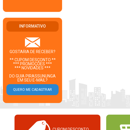
INFORMATIVO
GOSTARIA DE RECEBER?
** CUPOM DESCONTO **
*** PROMOÇÕES ***
*** NOVIDADES ***
DO GUIA PIRASSUNUNGA
EM SEU E-MAIL?
CUPOM DESCONTO