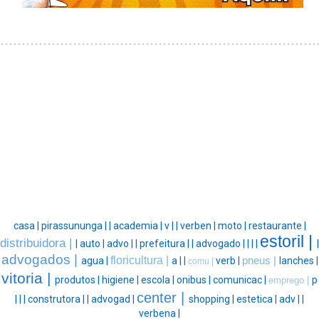
casa |
pirassununga |
|
academia |
v |
|
verben |
moto |
restaurante |
estoril |
distribuidora |
|
auto |
advo |
|
prefeitura |
|
advogado |
|
|
|
|
advogados |
floricultura |
agua |
a |
|
verb |
pneus |
lanches |
comu |
vitoria |
produtos |
higiene |
escola |
onibus |
comunicac |
p
emprego |
center |
|
|
|
construtora |
|
advogad |
shopping |
estetica |
adv |
|
verbena |