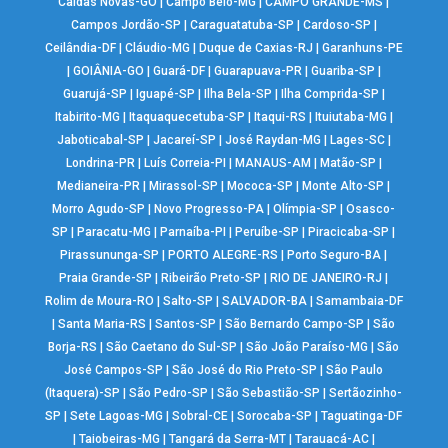
Caldas Novas-GO
|
Campo Belo-MG
|
CAMPO GRANDE-MS
|
Campos Jordão-SP
|
Caraguatatuba-SP
|
Cardoso-SP
|
Ceilândia-DF
|
Cláudio-MG
|
Duque de Caxias-RJ
|
Garanhuns-PE
|
GOIÂNIA-GO
|
Guará-DF
|
Guarapuava-PR
|
Guariba-SP
|
Guarujá-SP
|
Iguapé-SP
|
Ilha Bela-SP
|
Ilha Comprida-SP
|
Itabirito-MG
|
Itaquaquecetuba-SP
|
Itaqui-RS
|
Ituiutaba-MG
|
Jaboticabal-SP
|
Jacareí-SP
|
José Raydan-MG
|
Lages-SC
|
Londrina-PR
|
Luís Correia-PI
|
MANAUS-AM
|
Matão-SP
|
Medianeira-PR
|
Mirassol-SP
|
Mococa-SP
|
Monte Alto-SP
|
Morro Agudo-SP
|
Novo Progresso-PA
|
Olímpia-SP
|
Osasco-
SP
|
Paracatu-MG
|
Parnaíba-PI
|
Peruíbe-SP
|
Piracicaba-SP
|
Pirassununga-SP
|
PORTO ALEGRE-RS
|
Porto Seguro-BA
|
Praia Grande-SP
|
Ribeirão Preto-SP
|
RIO DE JANEIRO-RJ
|
Rolim de Moura-RO
|
Salto-SP
|
SALVADOR-BA
|
Samambaia-DF
|
Santa Maria-RS
|
Santos-SP
|
São Bernardo Campo-SP
|
São
Borja-RS
|
São Caetano do Sul-SP
|
São João Paraíso-MG
|
São
José Campos-SP
|
São José do Rio Preto-SP
|
São Paulo
(Itaquera)-SP
|
São Pedro-SP
|
São Sebastião-SP
|
Sertãozinho-
SP
|
Sete Lagoas-MG
|
Sobral-CE
|
Sorocaba-SP
|
Taguatinga-DF
|
Taiobeiras-MG
|
Tangará da Serra-MT
|
Tarauacá-AC
|