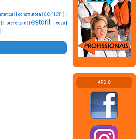
center |
stetica |
|
construtora |
|
estoril |
|
|
|
|
prefeitura |
|
casa |
|
APOIO