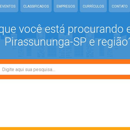
EVENTOS
CLASSIFICADOS
EMPREGOS
CURRÍCULOS
CONTATO
que você está procurando
Pirassununga-SP e região