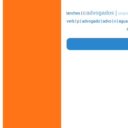
advogados |
lanches |
|
|
empre
verb |
p |
advogado |
advo |
v |
agua