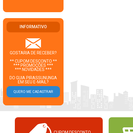
INFORMATIVO
GOSTARIA DE RECEBER?
** CUPOM DESCONTO **
*** PROMOÇÕES ***
*** NOVIDADES ***
DO GUIA PIRASSUNUNGA
EM SEU E-MAIL?
CUPOM DESCONTO