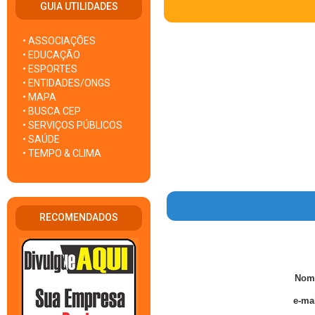
GUIA UTILIDADES
• ASSOCIAÇÕES
• EDUCAÇÃO
• ESPORTES
• ENTIDADES/ONGS
• MAPA
• BUSCA CEP
• SERVIÇOS PÚBLICOS
• SAÚDE
• TEMPO & CLIMA
RECOMENDADOS
Nom
e-mai