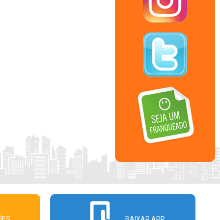
ÕES
BAIXAR APP