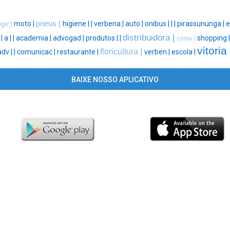
moto |
pneus |
higiene |
|
verbena |
auto |
onibus |
|
|
pirassununga |
e
go |
distribuidora |
 |
a |
|
academia |
advogad |
produtos |
|
shopping 
comu |
vitoria 
floricultura |
adv |
|
comunicac |
restaurante |
verben |
escola |
BAIXE NOSSO APLICATIVO