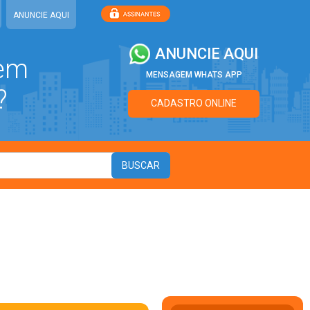
ANUNCIE AQUI
ANUNCIE AQUI
 em
MENSAGEM WHATS APP
?
CADASTRO ONLINE