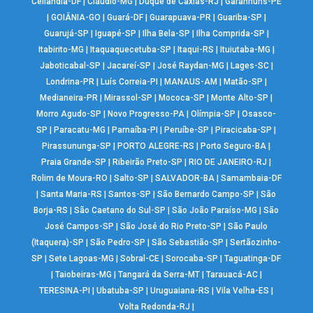
Ceilândia-DF
|
Cláudio-MG
|
Duque de Caxias-RJ
|
Garanhuns-PE
|
GOIÂNIA-GO
|
Guará-DF
|
Guarapuava-PR
|
Guariba-SP
|
Guarujá-SP
|
Iguapé-SP
|
Ilha Bela-SP
|
Ilha Comprida-SP
|
Itabirito-MG
|
Itaquaquecetuba-SP
|
Itaqui-RS
|
Ituiutaba-MG
|
Jaboticabal-SP
|
Jacareí-SP
|
José Raydan-MG
|
Lages-SC
|
Londrina-PR
|
Luís Correia-PI
|
MANAUS-AM
|
Matão-SP
|
Medianeira-PR
|
Mirassol-SP
|
Mococa-SP
|
Monte Alto-SP
|
Morro Agudo-SP
|
Novo Progresso-PA
|
Olímpia-SP
|
Osasco-
SP
|
Paracatu-MG
|
Parnaíba-PI
|
Peruíbe-SP
|
Piracicaba-SP
|
Pirassununga-SP
|
PORTO ALEGRE-RS
|
Porto Seguro-BA
|
Praia Grande-SP
|
Ribeirão Preto-SP
|
RIO DE JANEIRO-RJ
|
Rolim de Moura-RO
|
Salto-SP
|
SALVADOR-BA
|
Samambaia-DF
|
Santa Maria-RS
|
Santos-SP
|
São Bernardo Campo-SP
|
São
Borja-RS
|
São Caetano do Sul-SP
|
São João Paraíso-MG
|
São
José Campos-SP
|
São José do Rio Preto-SP
|
São Paulo
(Itaquera)-SP
|
São Pedro-SP
|
São Sebastião-SP
|
Sertãozinho-
SP
|
Sete Lagoas-MG
|
Sobral-CE
|
Sorocaba-SP
|
Taguatinga-DF
|
Taiobeiras-MG
|
Tangará da Serra-MT
|
Tarauacá-AC
|
TERESINA-PI
|
Ubatuba-SP
|
Uruguaiana-RS
|
Vila Velha-ES
|
Volta Redonda-RJ
|