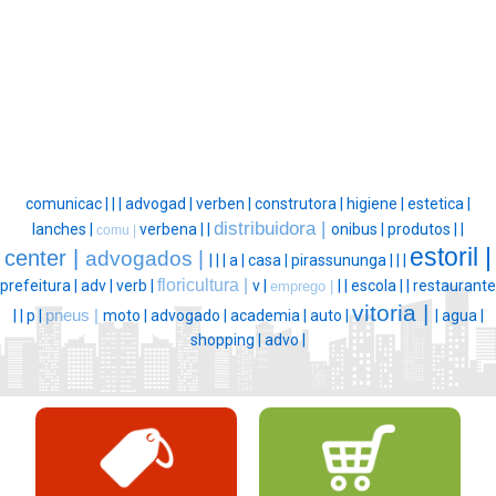
comunicac |
|
|
advogad |
verben |
construtora |
higiene |
estetica |
distribuidora |
lanches |
verbena |
|
onibus |
produtos |
|
comu |
estoril |
center |
advogados |
|
|
|
a |
casa |
pirassununga |
|
|
floricultura |
prefeitura |
adv |
verb |
v |
|
|
escola |
|
restaurante
emprego |
vitoria |
|
|
p |
pneus |
moto |
advogado |
academia |
auto |
|
agua |
shopping |
advo |